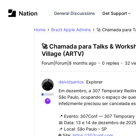
General Discussions
Get Support
Home
Brazil Apple Admins
🚀 Chamada para Ta
🚀 Chamada para Talks & Works
Village (ARTV)
Forum|Forum|8 months ago
0 replies
32 vi
deividsantos
Explorer
Em dezembro, a 307 Temporary Redire
São Paulo, ocupando o espaço de que
infelizmente precisou ser cancelada es
📍 Evento: 307Conf — 307 Temporary 
📅 Data: 13 e 14 de dezembro de 202
📌 Local: São Paulo – SP
🌐 Site:
https://307conf.com