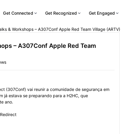
Get Connected
Get Recognized
Get Engaged
lks & Workshops – A307Conf Apple Red Team Village (ARTV)
hops – A307Conf Apple Red Team
ews
ct (307Conf) vai reunir a comunidade de segurança em
m já estava se preparando para a H2HC, que
te ano.
Redirect
5