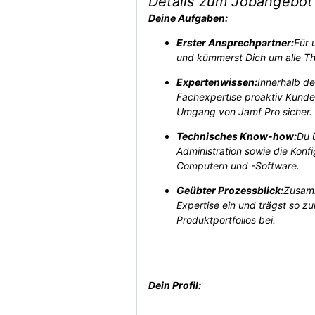
Details zum Jobangebot
Deine Aufgaben:
Erster Ansprechpartner:
Für 
und kümmerst Dich um alle T
Expertenwissen:
Innerhalb d
Fachexpertise proaktiv Kunde
Umgang von Jamf Pro sicher.
Technisches Know-how:
Du 
Administration sowie die Konf
Computern und -Software.
Geübter Prozessblick:
Zusamm
Expertise ein und trägst so z
Produktportfolios bei.
Dein Profil: