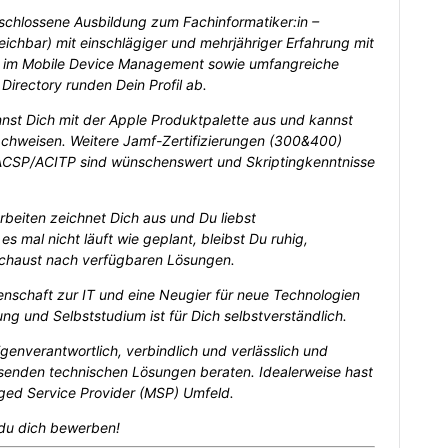
schlossene Ausbildung zum Fachinformatiker:in –
eichbar) mit einschlägiger und mehrjähriger Erfahrung mit
e im Mobile Device Management sowie umfangreiche
 Directory runden Dein Profil ab.
nst Dich mit der Apple Produktpalette aus und kannst
nachweisen. Weitere Jamf-Zertifizierungen (300&400)
 ACSP/ACITP sind wünschenswert und Skriptingkenntnisse
rbeiten zeichnet Dich aus und Du liebst
 mal nicht läuft wie geplant, bleibst Du ruhig,
 schaust nach verfügbaren Lösungen.
enschaft zur IT und eine Neugier für neue Technologien
ng und Selbststudium ist für Dich selbstverständlich.
igenverantwortlich, verbindlich und verlässlich und
senden technischen Lösungen beraten. Idealerweise hast
ged Service Provider (MSP) Umfeld.
du dich bewerben!