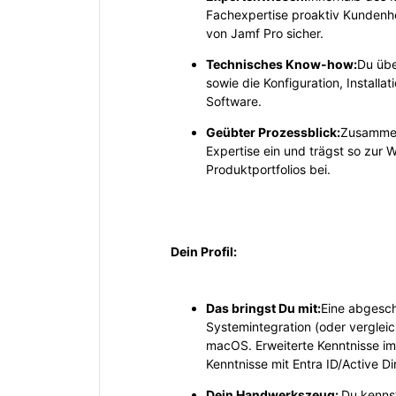
Fachexpertise proaktiv Kundenh
von Jamf Pro sicher.
Technisches Know-how:
Du übe
sowie die Konfiguration, Instal
Software.
Geübter Prozessblick:
Zusammen
Expertise ein und trägst so zur
Produktportfolios bei.
Dein Profil:
Das bringst Du mit:
Eine abgesch
Systemintegration (oder vergleic
macOS. Erweiterte Kenntnisse i
Kenntnisse mit Entra ID/Active Di
Dein Handwerkszeug:
Du kennst