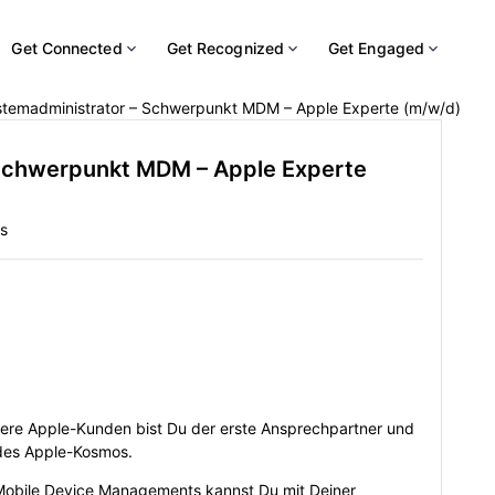
Get Connected
Get Recognized
Get Engaged
emadministrator – Schwerpunkt MDM – Apple Experte (m/w/d)
Schwerpunkt MDM – Apple Experte
s
sere Apple-Kunden bist Du der erste Ansprechpartner und
des Apple-Kosmos.
Mobile Device Managements kannst Du mit Deiner