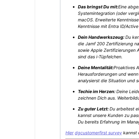
Das bringst Du mit:
Eine abge
Systemintegration (oder vergl
macOS. Erweiterte Kenntniss
Kenntnisse mit Entra ID/Active
Dein Handwerkszeug:
Du ken
die Jamf 200 Zertifizierung 
sowie Apple Zertifizierungen
sind das i-Tüpfelchen.
Deine Mentalität:
Proaktives A
Herausforderungen und wenn es
analysierst die Situation und
Techie im Herzen:
Deine Leid
zeichnen Dich aus. Weiterbildu
Zu guter Letzt:
Du arbeitest e
kannst unsere Kunden zu pas
Du bereits Erfahrung im Mana
Hier
dgcustomerfirst survey
kannst 