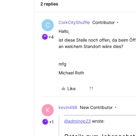
2 replies
CorkCityShuffle
Contributor
C
Hallo,
+4
ist diese Stelle noch offen, da beim Ö
an welchem Standort wäre dies?
mfg
Michael Roth
Like
kevin498
New Contributor
K
@admingp23
wrote:
+1