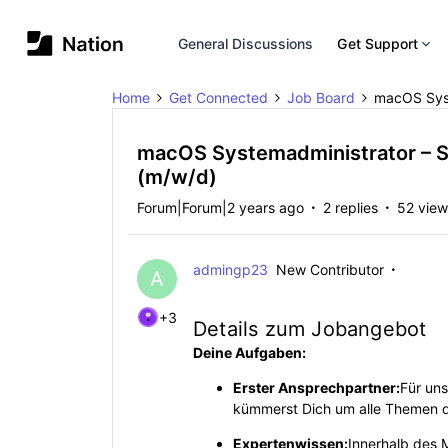
General Discussions
Get Support
Home
Get Connected
Job Board
macOS Syst
macOS Systemadministrator – 
(m/w/d)
Forum|Forum|2 years ago
2 replies
52 view
admingp23
New Contributor
A
+3
Details zum Jobangebot
Deine Aufgaben:
Erster Ansprechpartner:
Für un
kümmerst Dich um alle Themen 
Expertenwissen:
Innerhalb des 