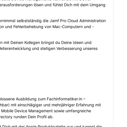
erausforderungen lösen und fühlst Dich mit dem Umgang
rnimmst selbstständig die Jamf Pro Cloud Administration
lation und Fehlerbehebung von Mac-Computern und -
 mit Deinen Kollegen bringst du Deine Ideen und
 Weiterentwicklung und stetigen Verbesserung unseres
lossene Ausbildung zum Fachinformatiker:in –
hbar) mit einschlägiger und mehrjähriger Erfahrung mit
m Mobile Device Management sowie umfangreiche
rectory runden Dein Profil ab.
 Dich mit der Apple Produktpalette aus und kannst die